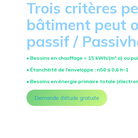
Trois critères p
bâtiment peut ob
passif / Passivh
• Besoins en chauffage < 15 kWh/(m².a) ou pu
• Étanchéité de l’enveloppe : n50 ≤ 0,6 h-1
• Besoins en énergie primaire totale (électr
Demande d’étude gratuite