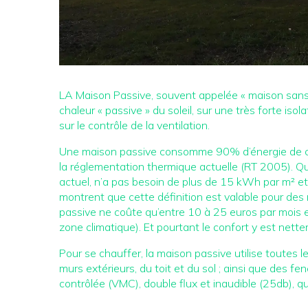
LA Maison Passive, souvent appelée « maison sans c
chaleur « passive » du soleil, sur une très forte iso
sur le contrôle de la ventilation.
Une maison passive consomme 90% d’énergie de ch
la réglementation thermique actuelle (RT 2005). Qu
actuel, n’a pas besoin de plus de 15 kWh par m² et p
montrent que cette définition est valable pour des 
passive ne coûte qu’entre 10 à 25 euros par mois 
zone climatique). Et pourtant le confort y est nette
Pour se chauffer, la maison passive utilise toutes l
murs extérieurs, du toit et du sol ; ainsi que des fe
contrôlée (VMC), double flux et inaudible (25db), qui