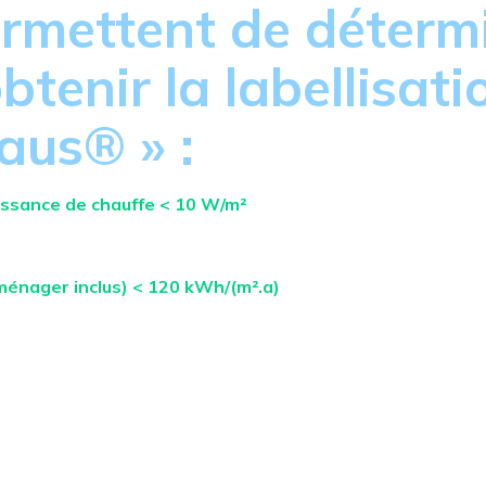
ermettent de détermi
tenir la labellisat
aus® » :
issance de chauffe < 10 W/m²
oménager inclus) < 120 kWh/(m².a)