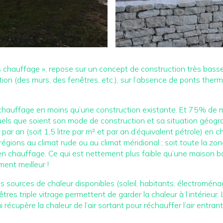
hauffage », repose sur un concept de construction très basse c
lation (des murs, des fenêtres, etc.), sur l’absence de ponts ther
auffage en moins qu’une construction existante. Et 75% de m
els que soient son mode de construction et sa situation géogra
ar an (soit 1,5 litre par m² et par an d’équivalent pétrole) en c
régions au climat rude ou au climat méridional ; soit toute la 
en chauffage. Ce qui est nettement plus faible qu’une maison b
ment meilleur !
es sources de chaleur disponibles (soleil, habitants, électromén
nêtres triple vitrage permettent de garder la chaleur à l’intérieur
 récupère la chaleur de l’air sortant pour réchauffer l’air entrant